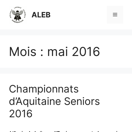
Aller
au
ALEB
Menu
contenu
Mois :
mai 2016
Championnats
d’Aquitaine Seniors
2016