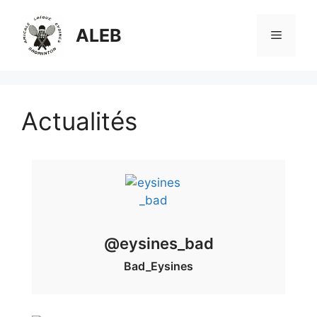
Aller
au
ALEB
Menu
contenu
Actualités
@eysines_bad
Bad_Eysines